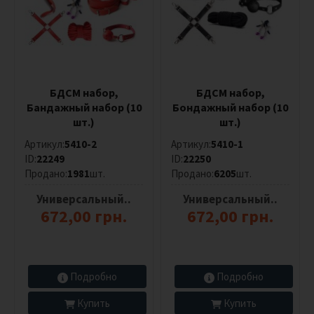
Цвет
Все
Красный
БДСМ набор,
БДСМ набор,
Бандажный набор (10
Бондажный набор (10
Черный
шт.)
шт.)
Серый
Артикул:
5410-2
Артикул:
5410-1
ID:
22249
ID:
22250
Бордовый
Продано:
1981
шт.
Продано:
6205
шт.
Разноцветный
Универсальный..
Универсальный..
672,00 грн.
672,00 грн.
Подробно
Подробно
Купить
Купить