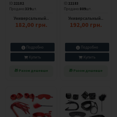
ID:
22182
ID:
22183
Л
Продано:
339
шт.
Продано:
809
шт.
у
б
Универсальный..
Универсальный..
р
182,00 грн.
192,00 грн.
и
к
а
н
т
Подробно
Подробно
ы
Купить
Купить
Сбросить
🎁 Разом дешевше
🎁 Разом дешевше
фильтр
Размер
Все
Универсальный..