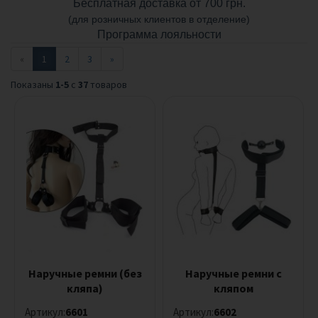
Бесплатная доставка от 700 грн.
и
(для розничных клиентов в отделение)
м
Программа лояльности
н
ы
«
1
2
3
»
е
и
Показаны
1-5
с
37
товаров
г
р
у
ш
к
и
Б
Д
С
М
ф
е
Наручные ремни (без
т
Наручные ремни с
и
кляпа)
кляпом
ш
Артикул:
6601
Артикул:
6602